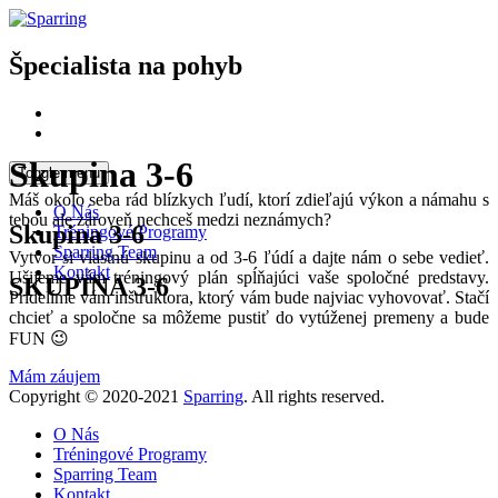
Špecialista na pohyb
Skupina 3-6
Toggle menu
Máš okolo seba rád blízkych ľudí, ktorí zdieľajú výkon a námahu s
O Nás
tebou ale zároveň nechceš medzi neznámych?
Skupina 3-6
Tréningové Programy
Sparring Team
Vytvor si vlastnú skupinu a od 3-6 ľúdí a dajte nám o sebe vedieť.
Kontakt
Ušijeme vám tréningový plán spĺňajúci vaše spoločné predstavy.
SKUPINA 3-6
Pridelíme vám inštruktora, ktorý vám bude najviac vyhovovať. Stačí
chcieť a spoločne sa môžeme pustiť do vytúženej premeny a bude
FUN 😉
Mám záujem
Copyright © 2020-2021
Sparring
. All rights reserved.
O Nás
Tréningové Programy
Sparring Team
Kontakt